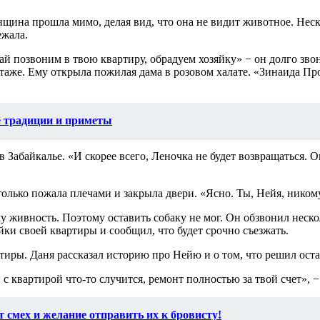
енщина прошла мимо, делая вид, что она не видит животное. Не
ежала.
вай позвоним в твою квартиру, обрадуем хозяйку» − он долго зво
этаже. Ему открыла пожилая дама в розовом халате. «Зинаида Пр
е традиции и приметы
 в Забайкалье. «И скорее всего, Леночка не будет возвращаться. 
только пожала плечами и закрыла двери. «Ясно. Ты, Нейя, никому
му живность. Поэтому оставить собаку не мог. Он обзвонил нес
йки своей квартиры и сообщил, что будет срочно съезжать.
тиры. Даня рассказал историю про Нейю и о том, что решил оста
 с квартирой что-то случится, ремонт полностью за твой счет», 
 смех и желание отправить их к бровисту!