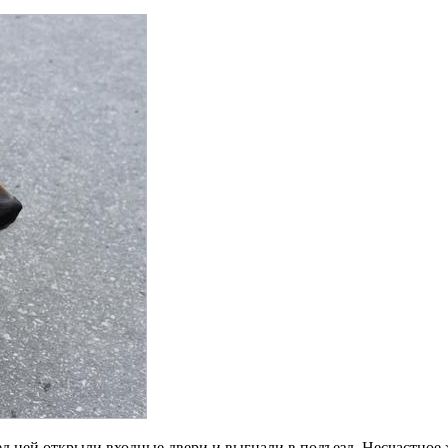
 ней открыли входные двери и выгнали в подъезд. Несчастное жи