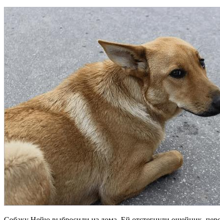
Собаку Нейю выбросили из дома. Ей отстегнули ошейник, перед