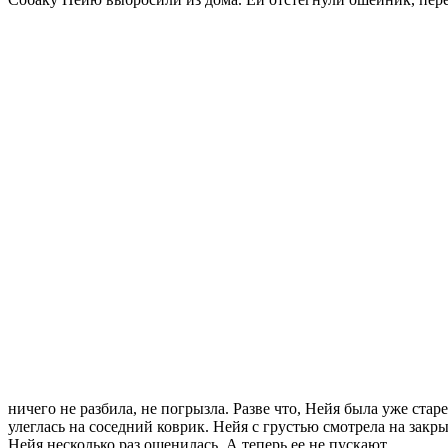
ничего не разбила, не погрызла. Разве что, Нейя была уже стар
улеглась на соседний коврик. Нейя с грустью смотрела на закр
Нейя несколько раз ощенилась. А теперь ее не пускают.