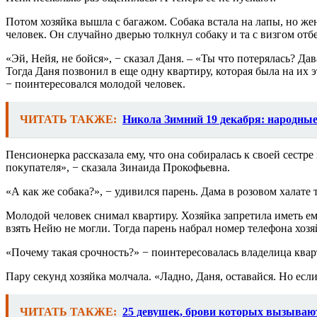
Потом хозяйка вышла с багажом. Собака встала на лапы, но ж
человек. Он случайно дверью толкнул собаку и та с визгом отб
«Эй, Нейя, не бойся», − сказал Даня. – «Ты что потерялась? Да
Тогда Даня позвонил в еще одну квартиру, которая была на их 
− поинтересовался молодой человек.
ЧИТАТЬ ТАКЖЕ:
Никола Зимний 19 декабря: народны
Пенсионерка рассказала ему, что она собиралась к своей сестре
покупателя», − сказала Зинаида Прокофьевна.
«А как же собака?», − удивился парень. Дама в розовом халате 
Молодой человек снимал квартиру. Хозяйка запретила иметь е
взять Нейю не могли. Тогда парень набрал номер телефона хозя
«Почему такая срочность?» − поинтересовалась владелица квар
Пару секунд хозяйка молчала. «Ладно, Даня, оставайся. Но если
ЧИТАТЬ ТАКЖЕ:
25 девушек, брови которых вызывают