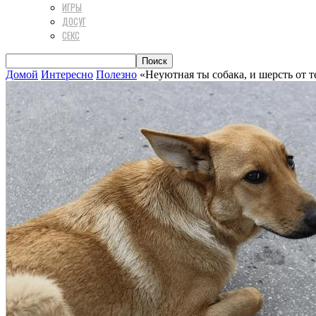
ИГРЫ
ДОСУГ
СЕКС
Домой
Интересно
Полезно
«Неуютная ты собака, и шерсть от те