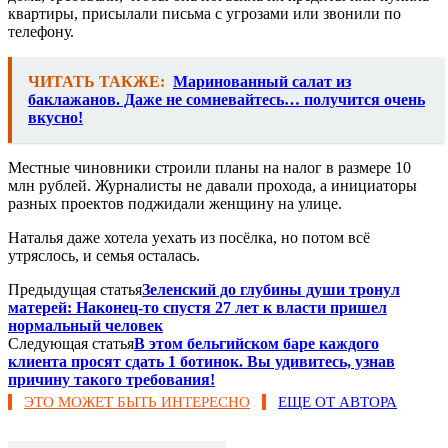
квартиры, присылали письма с угрозами или звонили по
телефону.
ЧИТАТЬ ТАКЖЕ:
Маринованный салат из
баклажанов. Даже не сомневайтесь… получится очень
вкусно!
Местные чиновники строили планы на налог в размере 10
млн рублей. Журналисты не давали прохода, а инициаторы
разных проектов поджидали женщину на улице.
Наталья даже хотела уехать из посёлка, но потом всё
утряслось, и семья осталась.
Предыдущая статья
Зеленский до глубины души тронул
матерей: Наконец-то спустя 27 лет к власти пришел
нормальный человек
Следующая статья
В этом бельгийском баре каждого
клиента просят сдать 1 ботинок. Вы удивитесь, узнав
причину такого требования!
ЭТО МОЖЕТ БЫТЬ ИНТЕРЕСНО
ЕЩЕ ОТ АВТОРА