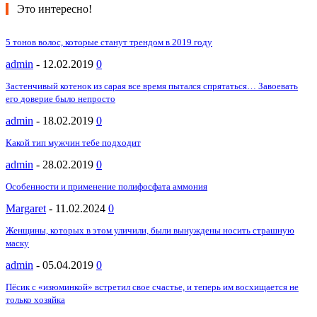
Это интересно!
5 тонов волос, которые станут трендом в 2019 году
admin
-
12.02.2019
0
Застенчивый котенок из сарая все время пытался спрятаться… Завоевать
его доверие было непросто
admin
-
18.02.2019
0
Какой тип мужчин тебе подходит
admin
-
28.02.2019
0
Особенности и применение полифосфата аммония
Margaret
-
11.02.2024
0
Женщины, которых в этом уличили, были вынуждены носить страшную
маску
admin
-
05.04.2019
0
Пёсик с «изюминкой» встретил свое счастье, и теперь им восхищается не
только хозяйка