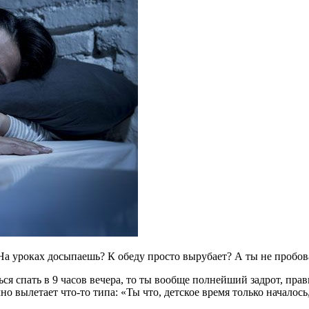
 На уроках досыпаешь? К обеду просто вырубает? А ты не пробо
ся спать в 9 часов вечера, то ты вообще полнейший задрот, пра
но вылетает что-то типа: «Ты что, детское время только началос