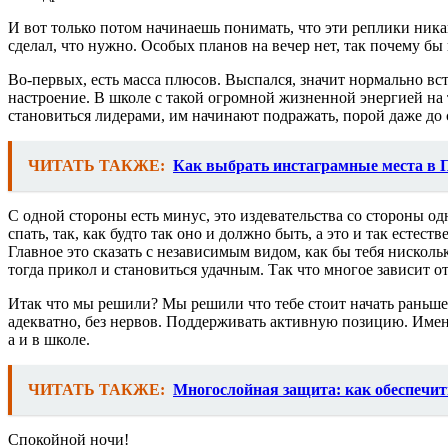
И вот только потом начинаешь понимать, что эти реплики ника
сделал, что нужно. Особых планов на вечер нет, так почему бы
Во-первых, есть масса плюсов. Выспался, значит нормально вс
настроение. В школе с такой огромной жизненной энергией на 
становиться лидерами, им начинают подражать, порой даже до
ЧИТАТЬ ТАКЖЕ:
Как выбрать инстаграмные места в П
С одной стороны есть минус, это издевательства со стороны о
спать, так, как будто так оно и должно быть, а это и так есте
Главное это сказать с независимым видом, как бы тебя нисколь
тогда прикол и становиться удачным. Так что многое зависит о
Итак что мы решили? Мы решили что тебе стоит начать раньше л
адекватно, без нервов. Поддерживать активную позицию. Именн
а и в школе.
ЧИТАТЬ ТАКЖЕ:
Многослойная защита: как обеспечит
Спокойной ночи!