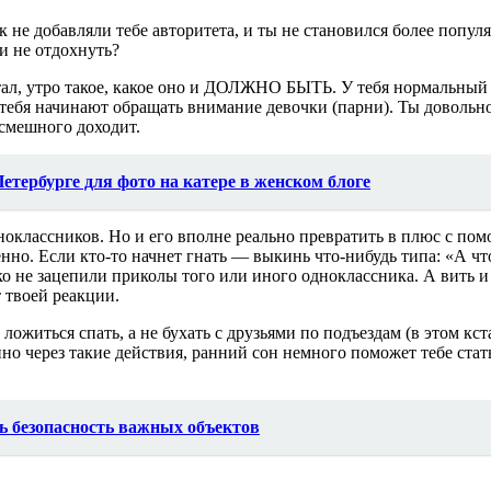
к не добавляли тебе авторитета, и ты не становился более попу
 и не отдохнуть?
тал, утро такое, какое оно и ДОЛЖНО БЫТЬ. У тебя нормальный 
тебя начинают обращать внимание девочки (парни). Ты довольно
 смешного доходит.
етербурге для фото на катере в женском блоге
дноклассников. Но и его вполне реально превратить в плюс с пом
ственно. Если кто-то начнет гнать — выкинь что-нибудь типа: «А 
ко не зацепили приколы того или иного одноклассника. А вить и 
т твоей реакции.
ожиться спать, а не бухать с друзьями по подъездам (в этом кст
о через такие действия, ранний сон немного поможет тебе стать
ь безопасность важных объектов