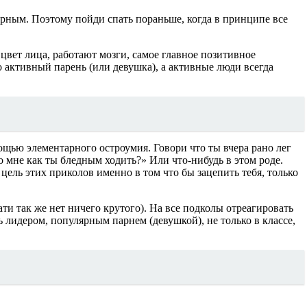
лярным. Поэтому пойди спать пораньше, когда в принципе все
цвет лица, работают мозги, самое главное позитивное
 активный парень (или девушка), а активные люди всегда
ощью элементарного остроумия. Говори что ты вчера рано лег
что мне как ты бледным ходить?» Или что-нибудь в этом роде.
цель этих приколов именно в том что бы зацепить тебя, только
ати так же нет ничего крутого). На все подколы отреагировать
 лидером, популярным парнем (девушкой), не только в классе,