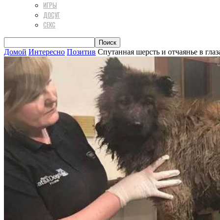
ИГРЫ
ДОСУГ
СЕКС
Домой
Интересно
Позитив
Спутанная шерсть и отчаянье в гл