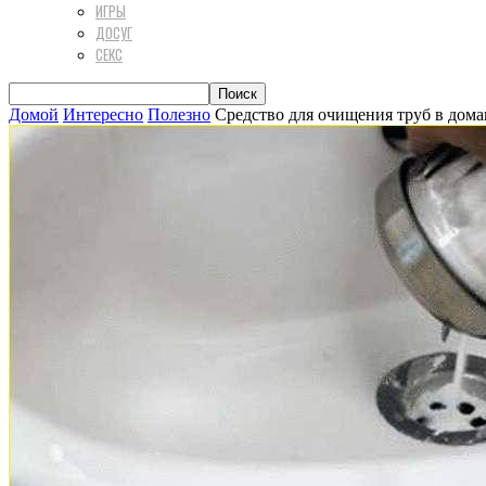
ИГРЫ
ДОСУГ
СЕКС
Домой
Интересно
Полезно
Средство для очищения труб в дом