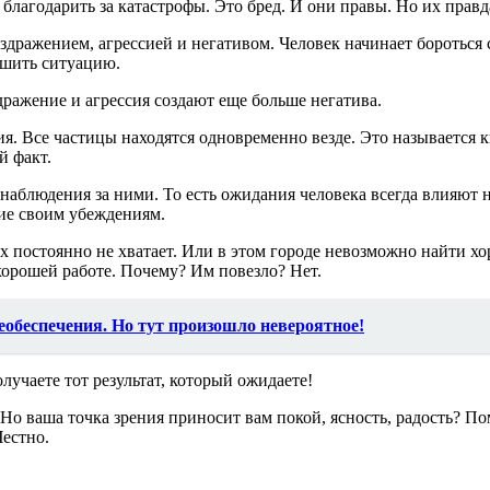
благодарить за катастрофы. Это бред. И они правы. Но их правд
дражением, агрессией и негативом. Человек начинает бороться 
чшить ситуацию.
здражение и агрессия создают еще больше негатива.
. Все частицы находятся одновременно везде. Это называется к
й факт.
наблюдения за ними. То есть ожидания человека всегда влияют 
ние своим убеждениям.
 их постоянно не хватает. Или в этом городе невозможно найти х
 хорошей работе. Почему? Им повезло? Нет.
еобеспечения. Но тут произошло невероятное!
лучаете тот результат, который ожидаете!
Но ваша точка зрения приносит вам покой, ясность, радость? Пом
Честно.