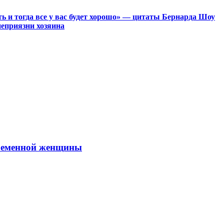
ь и тогда все у вас будет хорошо» — цитаты Бернарда Шоу
 неприязни хозяина
временной женщины