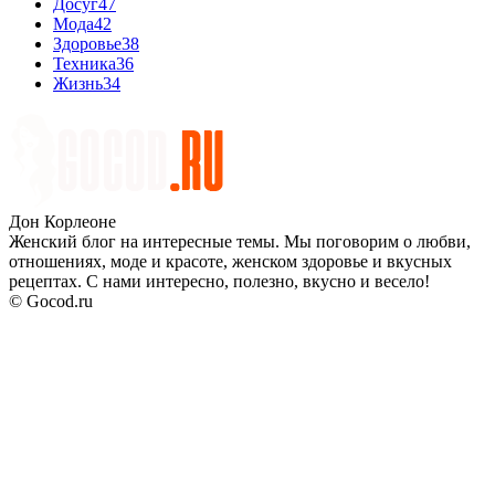
Досуг
47
Мода
42
Здоровье
38
Техника
36
Жизнь
34
Дон Корлеоне
Женский блог на интересные темы. Мы поговорим о любви,
отношениях, моде и красоте, женском здоровье и вкусных
рецептах. С нами интересно, полезно, вкусно и весело!
© Gocod.ru