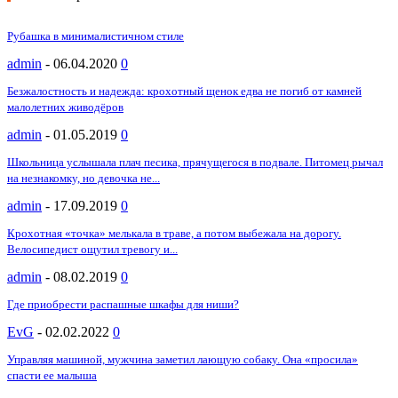
Рубашка в минималистичном стиле
admin
-
06.04.2020
0
Безжалостность и надежда: крохотный щенок едва не погиб от камней
малолетних живодёров
admin
-
01.05.2019
0
Школьница услышала плач песика, прячущегося в подвале. Питомец рычал
на незнакомку, но девочка не...
admin
-
17.09.2019
0
Крохотная «точка» мелькала в траве, а потом выбежала на дорогу.
Велосипедист ощутил тревогу и...
admin
-
08.02.2019
0
Где приобрести распашные шкафы для ниши?
EvG
-
02.02.2022
0
Управляя машиной, мужчина заметил лающую собаку. Она «просила»
спасти ее малыша