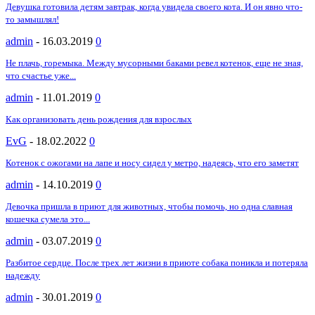
Девушка готовила детям завтрак, когда увидела своего кота. И он явно что-
то замышлял!
admin
-
16.03.2019
0
Не плачь, горемыка. Между мусорными баками ревел котенок, еще не зная,
что счастье уже...
admin
-
11.01.2019
0
Как организовать день рождения для взрослых
EvG
-
18.02.2022
0
Котенок с ожогами на лапе и носу сидел у метро, надеясь, что его заметят
admin
-
14.10.2019
0
Девочка пришла в приют для животных, чтобы помочь, но одна славная
кошечка сумела это...
admin
-
03.07.2019
0
Разбитое сердце. После трех лет жизни в приюте собака поникла и потеряла
надежду
admin
-
30.01.2019
0