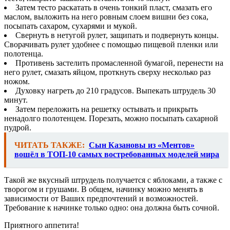
Затем тесто раскатать в очень тонкий пласт, смазать его
маслом, выложить на него ровным слоем вишни без сока,
посыпать сахаром, сухарями и мукой.
Свернуть в нетугой рулет, защипать и подвернуть концы.
Сворачивать рулет удобнее с помощью пищевой пленки или
полотенца.
Противень застелить промасленной бумагой, перенести на
него рулет, смазать яйцом, проткнуть сверху несколько раз
ножом.
Духовку нагреть до 210 градусов. Выпекать штрудель 30
минут.
Затем переложить на решетку остывать и прикрыть
ненадолго полотенцем. Порезать, можно посыпать сахарной
пудрой.
ЧИТАТЬ ТАКЖЕ:
Сын Казановы из «Ментов»
вошёл в ТОП-10 самых востребованных моделей мира
Такой же вкусный штрудель получается с яблоками, а также с
творогом и грушами. В общем, начинку можно менять в
зависимости от Ваших предпочтений и возможностей.
Требование к начинке только одно: она должна быть сочной.
Приятного аппетита!