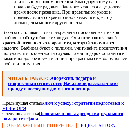
длительным сроком цветения. Благодаря этому ваш
подарок будет радовать близкого человека еще долгое
время после праздника. При правильном уходе и
поливе, лилии сохранят свою свежесть и красоту
дольше, чем многие другие цветы.
Букеты с лилиями – это прекрасный способ выразить свою
любовь и заботу о близких людях. Они отличаются своей
красотой, изящностью и ароматом, который запомнится
надолго. Выбирая букет с лилиями, учитывайте предпочтения
получателя и особенности случая. Такой подарок останется в
памяти на долгое время и станет прекрасным символом вашей
любви и внимания.
ЧИТАТЬ ТАКЖЕ:
Анорексия, подагра и
скоротечный сепсис: отец Началовой рассказал всю
правду о последних днях жизни певицы
Предыдущая статья
Ключ к успеху: стратегии подготовки к
ЕГЭ и ОГЭ
Следующая статья
Основные плюсы аренды виртуального
номера телефона
ЭТО МОЖЕТ БЫТЬ ИНТЕРЕСНО
ЕЩЕ ОТ АВТОРА