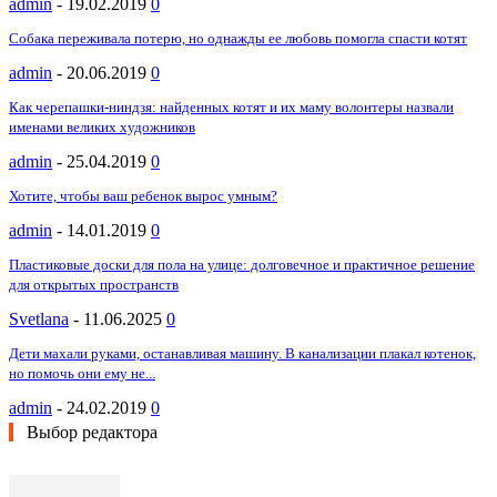
admin
-
19.02.2019
0
Собака переживала потерю, но однажды ее любовь помогла спасти котят
admin
-
20.06.2019
0
Как черепашки-ниндзя: найденных котят и их маму волонтеры назвали
именами великих художников
admin
-
25.04.2019
0
Хотите, чтобы ваш ребенок вырос умным?
admin
-
14.01.2019
0
Пластиковые доски для пола на улице: долговечное и практичное решение
для открытых пространств
Svetlana
-
11.06.2025
0
Дети махали руками, останавливая машину. В канализации плакал котенок,
но помочь они ему не...
admin
-
24.02.2019
0
Выбор редактора