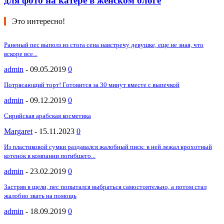
для фото на катере в женском блоге
Это интересно!
Раненый пес выполз из стога сена навстречу девушке, еще не зная, что
вскоре все...
admin
-
09.05.2019
0
Потрясающий торт! Готовится за 30 минут вместе с выпечкой
admin
-
09.12.2019
0
Сирийская арабская косметика
Margaret
-
15.11.2023
0
Из пластиковой сумки раздавался жалобный писк: в ней лежал крохотный
котенок в компании погибшего...
admin
-
23.02.2019
0
Застряв в щели, пес попытался выбраться самостоятельно, а потом стал
жалобно звать на помощь
admin
-
18.09.2019
0