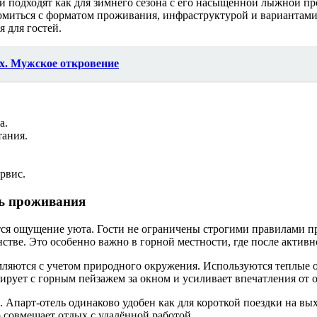
и подходят как для зимнего сезона с его насыщенной лыжной про
иться с форматом проживания, инфраструктурой и вариантами 
я для гостей.
х. Мужское откровение
а.
тания.
рвис.
ть проживания
ся ощущение уюта. Гости не ограничены строгими правилами пр
стве. Это особенно важно в горной местности, где после активн
мляются с учетом природного окружения. Используются теплые 
ирует с горным пейзажем за окном и усиливает впечатления от 
парт-отель одинаково удобен как для короткой поездки на выхо
 совмещает отдых с удалённой работой.