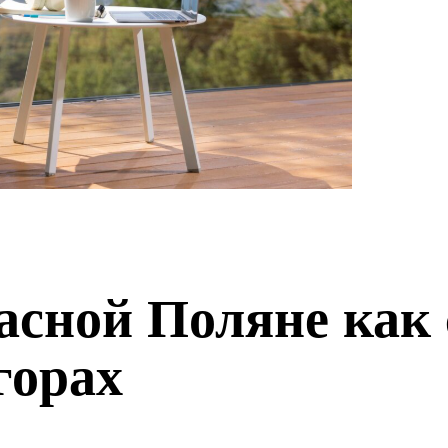
расной Поляне как
горах