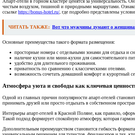
Апарт-отели в горном кластере ценятся за универсальность. Он
чистым воздухом, тишиной и природными маршрутами. Ознаком
ссылке
https://bonus-hotel.ru/
, где подробно представлены услови
ЧИТАТЬ ТАКЖЕ:
Вот что мужчины думают о женщина
Основные преимущества такого формата размещения:
просторные номера с отдельными зонами для отдыха и сн
наличие кухни или мини-кухни для самостоятельного пи
удобство для длительного проживания.
приватность по сравнению с классическими отелями.
возможность сочетать домашний комфорт и курортный се
Атмосфера уюта и свободы как ключевая ценнос
Одной из главных причин популярности апарт-отелей становит
принимать друзей или просто отдыхать в собственном простран
Интерьеры апарт-отелей в Красной Поляне, как правило, офор
Такой подход формирует спокойную атмосферу, которая гармон
Дополнительным преимуществом становится гибкость формата. А
универсальным решением для туристов, фрилансеров и тех, кто