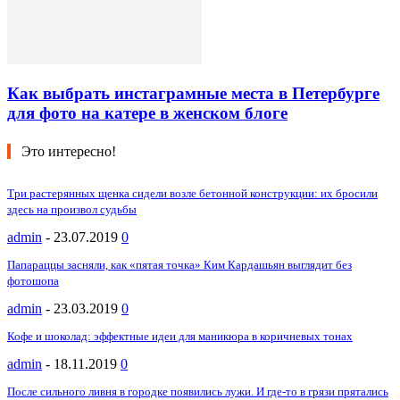
Как выбрать инстаграмные места в Петербурге
для фото на катере в женском блоге
Это интересно!
Три растерянных щенка сидели возле бетонной конструкции: их бросили
здесь на произвол судьбы
admin
-
23.07.2019
0
Папараццы засняли, как «пятая точка» Ким Кардашьян выглядит без
фотошопа
admin
-
23.03.2019
0
Кофе и шоколад: эффектные идеи для маникюра в коричневых тонах
admin
-
18.11.2019
0
После сильного ливня в городке появились лужи. И где-то в грязи прятались