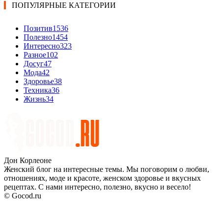
ПОПУЛЯРНЫЕ КАТЕГОРИИ
Позитив
1536
Полезно
1454
Интересно
323
Разное
102
Досуг
47
Мода
42
Здоровье
38
Техника
36
Жизнь
34
Дон Корлеоне
Женский блог на интересные темы. Мы поговорим о любви,
отношениях, моде и красоте, женском здоровье и вкусных
рецептах. С нами интересно, полезно, вкусно и весело!
© Gocod.ru