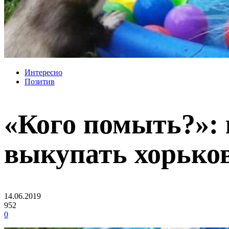
Интересно
Позитив
«Кого помыть?»: 
выкупать хорько
14.06.2019
952
0