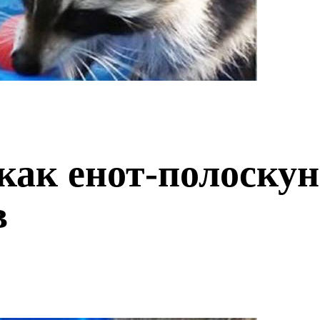
как енот-полоску
в