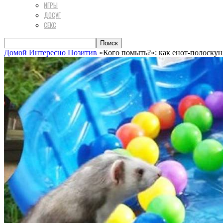
ИГРЫ
ДОСУГ
СЕКС
Домой
Интересно
Позитив
«Кого помыть?»: как енот-полоскун